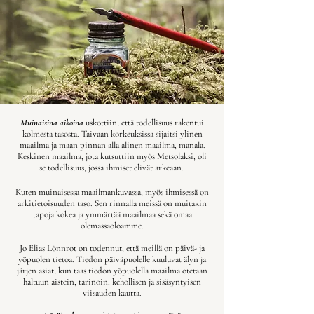
Muinaisina aikoina
uskottiin, että todellisuus rakentui
kolmesta tasosta.
​
Taivaan korkeuksissa sijaitsi ylinen
maailma ja maan pinnan alla alinen maailma, manala.
Keskinen maailma, jota kutsuttiin myös Metsolaksi, oli
se todellisuus, jossa ihmiset elivät arkeaan. ​
Kuten muinaisessa maailmankuvassa, myös ihmisessä on
arkitietoisuuden taso. Sen rinnalla meissä on muitakin
tapoja kokea ja ymmärtää maailmaa sekä omaa
olemassaoloamme.
Jo Elias Lönnrot on todennut, että meillä on päivä- ja
yöpuolen tietoa. ​Tiedon päiväpuolelle kuuluvat älyn ja
järjen asiat, kun taas tiedon yöpuolella maailma otetaan
haltuun aistein, tarinoin, kehollisen ja sisäsyntyisen
viisauden kautta.