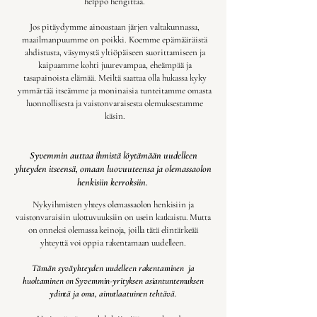
helppo hengittää.
Jos pitäydymme ainoastaan järjen valtakunnassa,
maailmanpuumme on poikki. Koemme epämääräistä
ahdistusta, väsymystä yltiöpäiseen suorittamiseen ja
kaipaamme kohti juurevampaa, eheämpää ja
tasapainoista elämää. Meiltä saattaa olla hukassa kyky
ymmärtää itseämme ja moninaisia tunteitamme omasta
luonnollisesta ja vaistonvaraisesta olemuksestamme
käsin.
Syvemmin auttaa ihmistä löytämään uudelleen
yhteyden itseensä, omaan luovuuteensa ja olemassaolon
henkisiin kerroksiin.
Nykyihmisten yhteys olemassaolon henkisiin ja
vaistonvaraisiin ulottuvuuksiin
on usein katkaistu.
Mutta
on onneksi olemassa keinoja, joilla tätä elintärkeää
yhteyttä voi oppia rakentamaan uudelleen.
Tämän syväyhteyden uudelleen rakentaminen ja
huoltaminen on Syvemmin-yrityksen asiantuntemuksen
ydintä ja oma, ainutlaatuinen tehtävä.