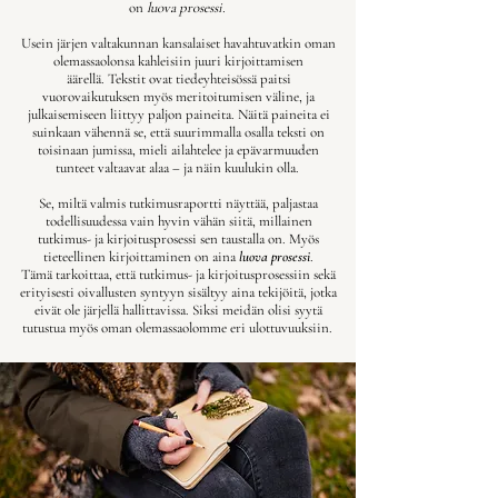
on
luova prosessi.
Usein järjen valtakunnan kansalaiset havahtuvatkin oman
olemassaolonsa kahleisiin juuri kirjoittamisen
äärellä.
Tekstit ovat tiedeyhteisössä paitsi
vuorovaikutuksen myös meritoitumisen väline, ja
julkaisemiseen liittyy paljon paineita. Näitä paineita ei
suinkaan vähennä se, että suurimmalla osalla teksti on
toisinaan jumissa, mieli ailahtelee ja epävarmuuden
tunteet valtaavat alaa – ja näin kuulukin olla.
Se, miltä valmis tutkimusraportti näyttää, paljastaa
todellisuudessa vain hyvin vähän siitä, millainen
tutkimus- ja kirjoitusprosessi sen taustalla on. Myös
tieteellinen kirjoittaminen on aina
luova prosessi
.
Tämä tarkoittaa, että tutkimus- ja kirjoitusprosessiin sekä
erityisesti oivallusten syntyyn sisältyy aina tekijöitä, jotka
eivät ole järjellä hallittavissa. Siksi meidän olisi syytä
tutustua myös oman olemassaolomme eri ulottuvuuksiin.