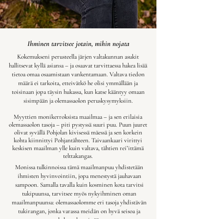
Ihminen tarvitsee jotain, mihin nojata
Kokemukseni perusteella järjen valtakunnan asukit
hallitsevat kyllä asiansa – ja osaavat tarvittaessa hakea lisää
tietoa omaa osaamistaan vankentamaan. Valtava tiedon
määrä ei tarkoita, etteivätkö he olisi ymmällään ja
toisinaan jopa täysin hukassa, kun katse kääntyy omaan
sisimpään ja olemassaolon peruskysymyksiin.
Myyttien monikerroksista maailmaa – ja sen erilaisia
olemassaolon tasoja – piti pystyssä suuri puu. Puun juuret
olivat syvällä Pohjolan kivisessä mäessä ja sen korkein
kohta kiinnittyi Pohjantähteen. Taivaankaari virittyi
keskisen maailman ylle kuin valtava, tähtien rei’ittämä
telttakangas.
Monissa tulkinnoissa tämä maailmanpuu yhdistetään
ihmisten hyvinvointiin, jopa menestystä jauhavaan
sampoon. Samalla tavalla kuin kosminen kota tarvitsi
tukipuunsa, tarvitsee myös nykyihminen oman
maailmanpuunsa: olemassaolomme eri tasoja yhdistävän
tukirangan, jonka varassa meidän on hyvä seisoa ja