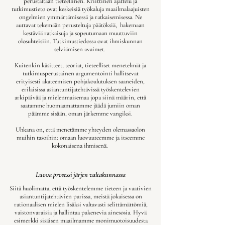
perustaltaan tieteellinen. Kriittinen ajattelu ja
tutkimustieto ovat keskeisiä työkaluja maailmalaajuisten
ongelmien ymmärtämisessä ja ratkaisemisessa. Ne
auttavat tekemään perusteltuja päätöksiä, hakemaan
kestäviä ratkaisuja ja sopeutumaan muuttuviin
olosuhteisiin. Tutkimustiedossa ovat ihmiskunnan
selviämisen avaimet.
Kuitenkin käsitteet, teoriat, tieteelliset menetelmät ja
tutkimusperustainen argumentointi hallitsevat
erityisesti akateemisen pohjakoulutuksen saaneiden,
erilaisissa asiantuntijatehtävissä työskentelevien
arkipäivää ja mielenmaisemaa jopa siinä määrin, että
saatamme huomaamattamme jäädä jumiin oman
päämme sisään, oman järkemme vangiksi.
Uhkana on, että menetämme yhteyden olemassaolon
muihin tasoihin: omaan luovuuteemme ja itseemme
kokonaisena ihmisenä.
Luova prosessi järjen valtakunnassa
​Siitä huolimatta, että työskentelemme tieteen ja vaativien
asiantuntijatehtävien parissa, meistä jokaisessa on
rationaalisen mielen lisäksi valtavasti selittämättömiä,
vaistonvaraisia ja hallintaa pakenevia ainesosia. Hyvä
esimerkki sisäisen maailmamme monimuotoisuudesta