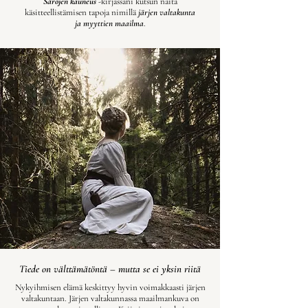
Säröjen kauneus
-kirjassani kutsun näitä
käsitteellistämisen tapoja
nimillä
järjen valtakunta
ja
myyttien maailma
.
Tiede on välttämätöntä – mutta se ei yksin riitä
​Nykyihmisen elämä keskittyy hyvin voimakkaasti järjen
valtakuntaan.
Järjen valtakunnassa maailmankuva on