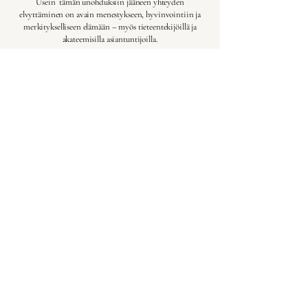
Usein tämän unohduksiin jääneen yhteyden
elvyttäminen on
avain menestykseen, hyvinvointiin ja
merkitykselliseen elämään – myös tieteentekijöillä ja
akateemisilla asiantuntijoilla.
Syvemmin-yrityksen erityisyys piilee siinä, että sillä on
vahva yhteys sekä myyttien maailmaan että järjen
valtakuntaan – ja hallussaan keinot, joilla niiden välistä
yhteyttä voi alkaa elvyttää ja rakentaa uudelleen.
Ensi sijaisesti tämä tapahtuu tarinoiden ja luovien
menetelmien avulla.