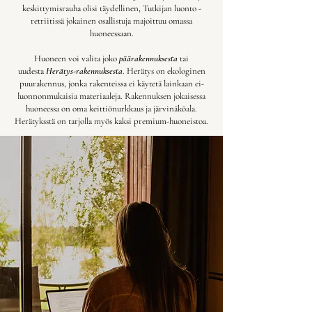
keskittymisrauha olisi täydellinen, Tutkijan luonto -
retriitissä jokainen osallistuja majoittuu omassa
huoneessaan.
Huoneen voi valita joko
päärakennuksesta
tai
uudesta
Herätys-rakennuksesta
. Herätys on ekologinen
puurakennus, jonka rakenteissa ei käytetä lainkaan ei-
luonnonmukaisia materiaaleja. Rakennuksen jokaisessa
huoneessa on oma keittiönurkkaus ja järvinäköala.
Herätyksstä on tarjolla myös kaksi premium-huoneistoa.