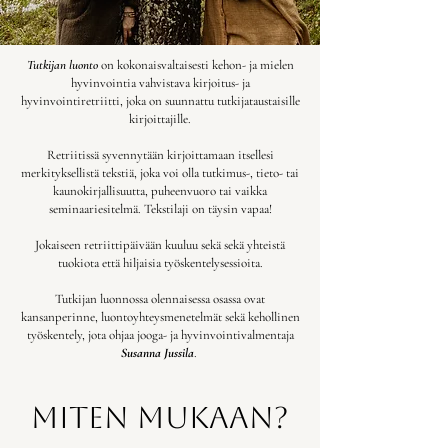
Tutkijan luonto
on kokonaisvaltaisesti kehon- ja mielen
hyvinvointia vahvistava kirjoitus- ja
hyvinvointiretriitti, joka on suunnattu tutkijataustaisille
kirjoittajille.
Retriitissä syvennytään kirjoittamaan itsellesi
merkityksellistä tekstiä, joka voi olla tutkimus-, tieto- tai
kaunokirjallisuutta, puheenvuoro tai vaikka
seminaariesitelmä. Tekstilaji on täysin vapaa!
Jokaiseen retriittipäivään kuuluu sekä sekä yhteistä
tuokiota että hiljaisia työskentelysessioita.
Tutkijan luonnossa olennaisessa osassa ovat
kansanperinne, luontoyhteysmenetelmät sekä kehollinen
työskentely, jota ohjaa jooga- ja hyvinvointivalmentaja
Susanna Jussila
.
miten mukaan?