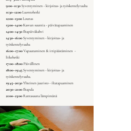
9:00–11:30
Syventyminen - kirjoitus- ja työskentelyrauha
11:30–12:00
Luontohetki
12:00–13:00
Lounas
13:00–14:00
Kasvun suuntia - päivätapaaminen
14:00–14:30
Iltapäiväkahvi
14:30–16:00
Syventyminen - kirjoitus- ja
työskentelyrauha
16:00–17:00
Vapautuminen & irtipäästäminen -
liikehetki
17:00–18:00
Päivällinen
18:00–19:45
Syventyminen - kirjoitus- ja
työskentelyrauha.
19:45–20:30
Yhteinen juuristo - iltatapaaminen
20:30–21:00
Iltapala
21:00–23:00
Rantasauna lämpimänä