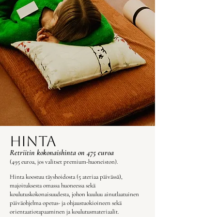
hinta
Retriitin kokonaishinta on 475 euroa
(495 euroa, jos valitset premium-huoneiston).
​Hinta koostuu täyshoidosta (5 ateriaa päivässä),
majoituksesta omassa huoneessa sekä
koulutuskokonaisuudesta, johon kuuluu ainutlaatuinen
päiväohjelma opetus- ja ohjaustuokioineen sekä
orientaatiotapaaminen ja koulutusmateriaalit.