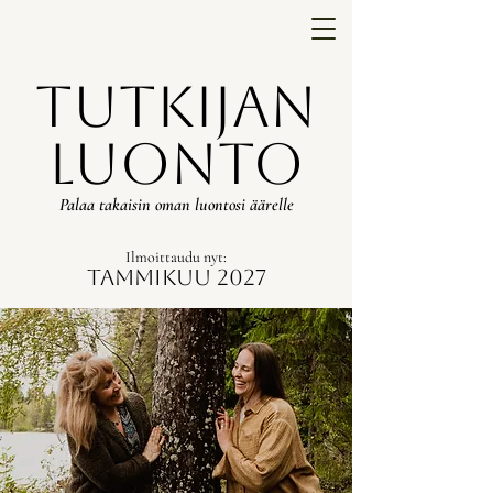
Tutkijan
luonto
Palaa takaisin oman luontosi äärelle
Ilmoittaudu nyt:
Tammikuu 2027