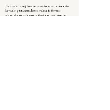
​Täysihoito ja majoitus maanantain lounaalta torstain
luonaalle päärakennuksessa maksaa ja Herätys-
rakennuksessa 275 euroa, ja tämä summan laskuttaa
Kiponniemi.
​Maksat tämän syksyn 2026 aikana.​
Retriitin opetus- ja ohjauskokonaisuuden hinta 200
euroa.
Ilmoittautuessasi maksat varausmaksun 30 euroa.
Loppusumman (170 euroa) maksat ennen retriitin alkua.
Etu pienten lasten vanhemmille:
Jokaisesta ekaluokkalaisesta tai alle kouluikäisestä lapsesta
alennusta 10 euroa retriitin hinnasta.
Ilmoittaudu mukaan
tästä linkistä
Muistoja