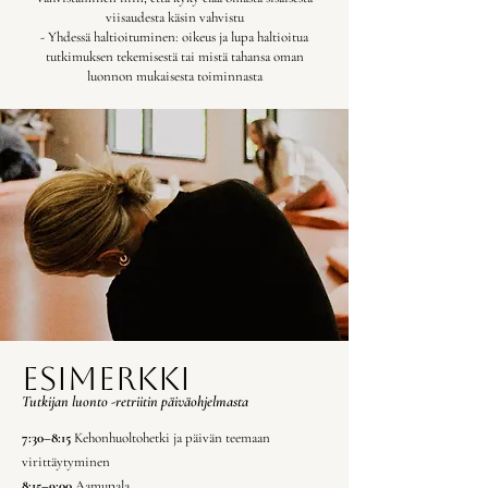
viisaudesta käsin vahvistu
- Yhdessä haltioituminen: oikeus ja lupa haltioitua
tutkimuksen tekemisestä tai mistä tahansa oman
luonnon mukaisesta toiminnasta
esimerkki
Tutkijan luonto -retriitin päiväohjelmasta
7:30–8:15
Kehonhuoltohetki ja päivän teemaan
virittäytyminen
8:15–9:00
Aamupala