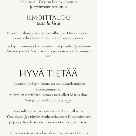
Ilmoittaudu Tutkijan luonto -kirjoitus-
ja hyvinvointiretriittiin
Ilmoittaudu
tästä linkistä
Mukaan mahtuu yhteensä 20 osallistujaa. Oman huoneen
pääsee valitsemaan ilmoittautumisjärjestyksessä.
Tutkijan luonnossa kohtaavat vanhat ja uudet Syvemmin-
yhteisön jäsenet. Varmista oma paikkasi mahdollisimman
pian!
hyvä tietää
Jokainen Tutkijan luonto on oma ainutlaatuinen
kokonaisuutensa!
Aiempien retriittien teemoja ovat olleet Maa ja ilma,
Vesi ja tuli sekä Tuuli ja tyhjyys.
​
Voit tulla retriittiin omalla autolla tai julkisilla.
Yhteiskyyti Jyväskylän matkakeskuksesta Kiponniemeen
järjestyy. Kyydeista sovitaan orientaatiotapaamisessa.
Yhteinen retriittiohjelma alkaa maanantaina klo 11 ja