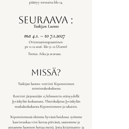
päättyy torstaina klo 14.
​
Seuraava :
Tutkijan Luonto
ma 4.1. – to 7.1.2027
Orientaatiotapaaminen
pe
11.12.2026
klo 9–12 (Zoom)
Teema: Aika ja avaruus.
Missä?
Tutkijan luonto -retriitti Kiponniemen
toimintakeskuksessa
Retriitti järjestetään 15 kilometrin etäisyydellä
Jyväskylän keskustasta. Yhteiskuljetus Jyväskylän
matkakeskuksesta Kiponniemeen ja takaisin.
Kiponniemessä olemme hyvässä hoidossa: syömme
kasvisruokaa viisi kertaa päivässä, saunomme ja
annamme luonnon hoitaa meitä. Jotta kirjoittamis- ja