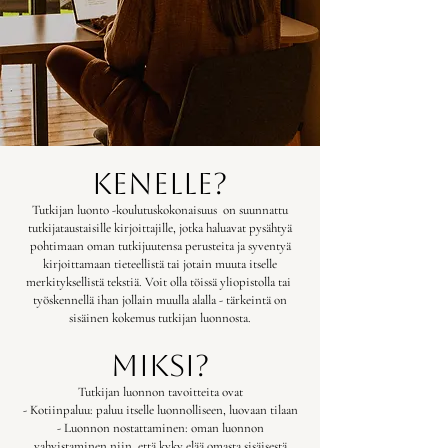
Kenelle?
Tutkijan luonto -koulutuskokonaisuus on suunnattu
tutkijataustaisille kirjoittajille, jotka haluavat pysähtyä
pohtimaan oman tutkijuutensa perusteita ja syventyä
kirjoittamaan tieteellistä tai jotain muuta itselle
merkityksellistä tekstiä. Voit olla töissä yliopistolla tai
työskennellä ihan jollain muulla alalla - tärkeintä on
sisäinen kokemus tutkijan luonnosta.
miksi?
Tutkijan luonnon tavoitteita ovat
- Kotiinpaluu: paluu itselle luonnolliseen, luovaan tilaan
- Luonnon nostattaminen: oman luonnon
vahvistaminen niin, että kyky elää omasta sisäisestä